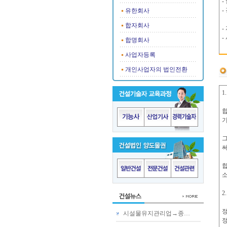
-
-
유한회사
합자회사
-
-
합명회사
사업자등록
개인사업자의 법인전환
1
합
기
그
써
합
소
2
정
시설물유지관리업→종…
정