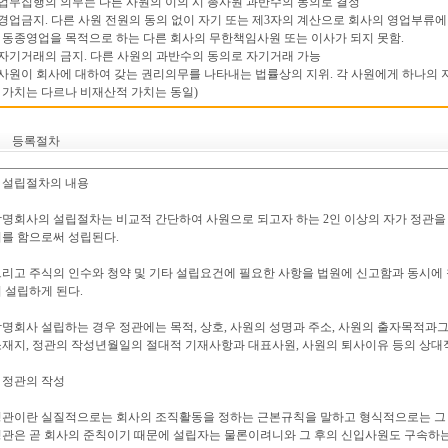
 업무집행의 의무는 다른 사원의 이의 시 총사원 과반수의 동의로 결정
 경업금지. 다른 사원 전원의 동의 없이 자기 또는 제3자의 계산으로 회사의 영업부류에
ㆍ
동종영업을 목적으로 하는 다른 회사의 무한책임사원 또는 이사가 되지 못함.
 자기거래의 금지. 다른 사원의 과반수의 동의로 자기거래 가능
 사원이 회사에 대하여 갖는 권리의무를 나타내는 법률상의 지위. 각 사원에게 하나의
ㆍ
가치는 다르나 비재산적 가치는 동일)
등록절차
. 설립절차의 내용
명회사의 설립절차는 비교적 간단하여 사원으로 되고자 하는 2인 이상의 자가 정관을
를 함으로써 성립된다.
리고 주식의 인수와 청약 및 기타 설립요건에 필요한 사항을 법원에 신고함과 동시에
 설립하게 된다.
명회사 설립하는 경우 정관에는 목적, 상호, 사원의 성명과 주소, 사원의 출자목적과그
재지, 정관의 작성년월일의 절대적 기재사항과 대표사원, 사원의 퇴사이유 등의 상대적
. 정관의 작성
관이란 실질적으로는 회사의 조직활동을 정하는 근본규칙을 말하고 형식적으로는 그 
관은 곧 회사의 준칙이기 때문에 설립자는 물론이려니와 그 후의 신입사원도 구속하는